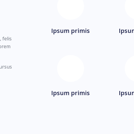
Ipsum primis
Ipsu
 felis
lorem
cursus
Ipsum primis
Ipsu