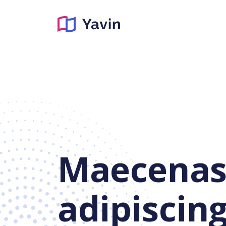
Maecena
adipiscin