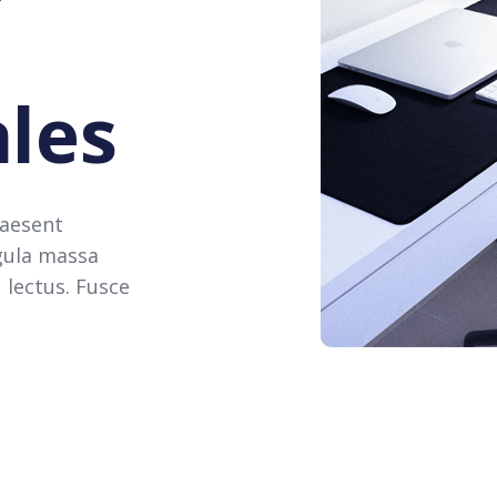
les
raesent
gula massa
u lectus. Fusce